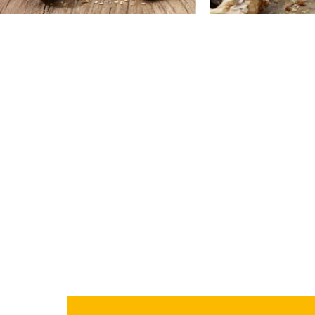
Barrierefrei
Caf
Kunden-Toilette