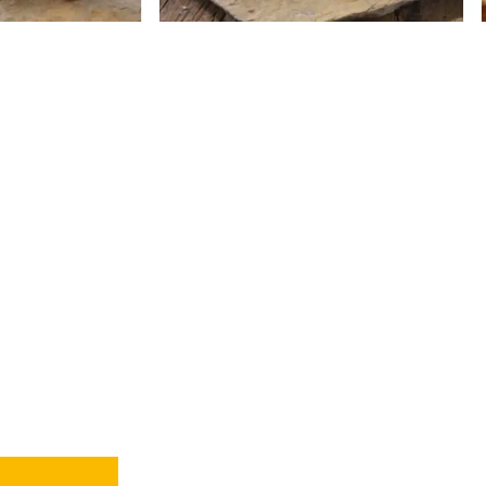
é mit Sitzplätzen
EC-Kartenzahlu
Parkplätze
Sonntagsöffnu