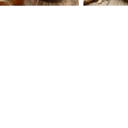
ng
Kinderspielecke
ng
Terrasse