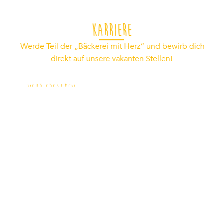
Karriere
Werde Teil der „Bäckerei mit Herz“ und bewirb dich
direkt auf unsere vakanten Stellen!
MEHR ERFAHREN
Bäckerei Voosen GmbH & Co. KG Sachsstr. 7
50259 Pulheim
info@baeckerei-voosen.de