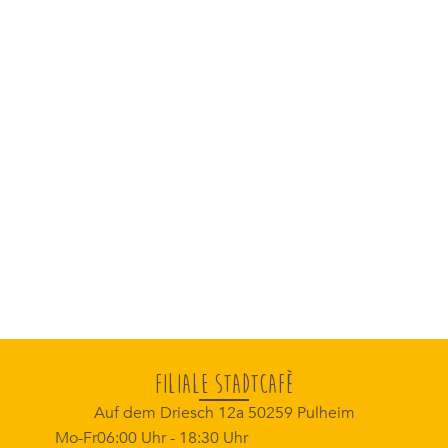
Kunden-Toilette
Sonntagsöffnung
Terrasse
Filiale Stadtcafè
Auf dem Driesch 12a 50259 Pulheim
Mo-Fr
06:00 Uhr - 18:30 Uhr